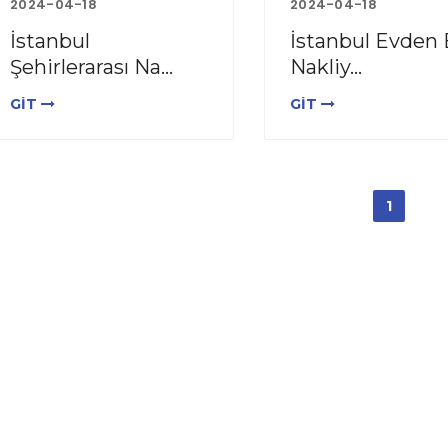
2024-04-18
2024-04-18
İstanbul
İstanbul Evden
Şehirlerarası Na...
Nakliy...
GİT
GİT
1