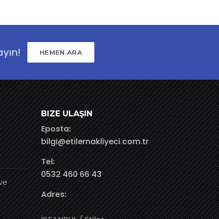
ayın!
HEMEN ARA
BIZE ULAŞIN
Eposta:
bilgi@etilernakliyeci.com.tr
Tel:
0532 460 66 43
ve
Adres: