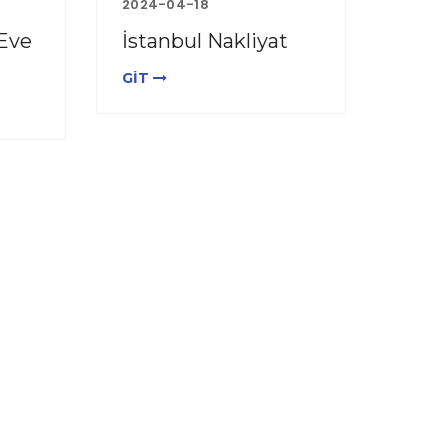
2024-04-18
 Eve
İstanbul Nakliyat
GİT